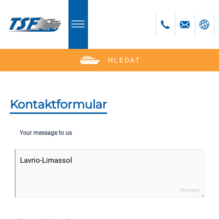
HLEDAT
Deutsch
English
Polski
Kontaktformular
Česky
Your message to us
Message