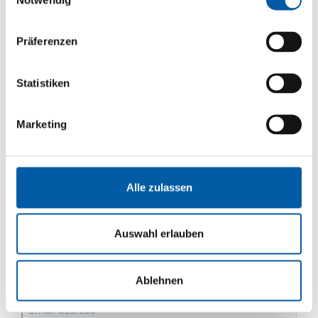
Notwendig
Firstname
Lastname
Präferenzen
Street
Statistiken
House number
Marketing
ZIP
Alle zulassen
City
Country
Auswahl erlauben
Phone
Ablehnen
Email address