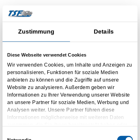
Kontaktní formulář
Zustimmung
Details
Your message to us
Message
Diese Webseite verwendet Cookies
Wir verwenden Cookies, um Inhalte und Anzeigen zu
personalisieren, Funktionen für soziale Medien
anbieten zu können und die Zugriffe auf unsere
Website zu analysieren. Außerdem geben wir
Personal information
Informationen zu Ihrer Verwendung unserer Website
an unsere Partner für soziale Medien, Werbung und
Mr.
Mrs.
Analysen weiter. Unsere Partner führen diese
Informationen möglicherweise mit weiteren Daten
Title
zusammen, die Sie ihnen bereitgestellt haben oder
die sie im Rahmen Ihrer Nutzung der Dienste
Einwilligungsauswahl
gesammelt haben.