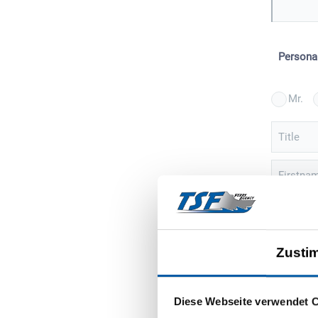
Persona
Mr.
Title
Firstna
Street
Zusti
ZIP
Sign 
Diese Webseite verwendet 
event