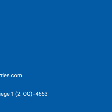
rries.com
iege 1 (2. OG)
4653
-