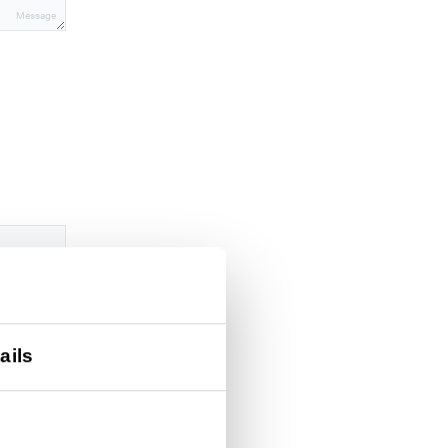
Message
ails