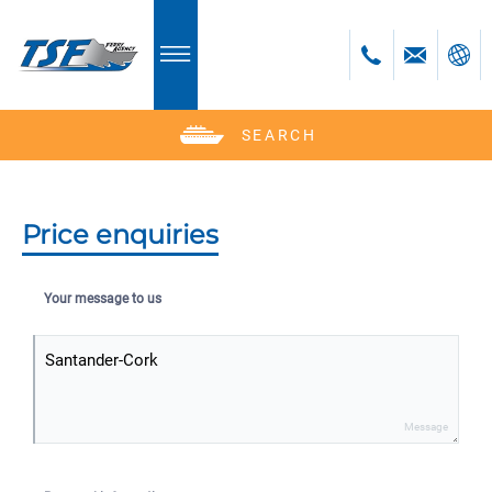
SEARCH
Deutsch
English
Polski
Price enquiries
Česky
Your message to us
Message