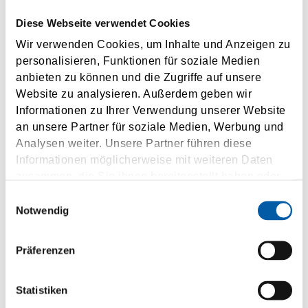
Diese Webseite verwendet Cookies
Country
Wir verwenden Cookies, um Inhalte und Anzeigen zu
personalisieren, Funktionen für soziale Medien
Phone
anbieten zu können und die Zugriffe auf unsere
Website zu analysieren. Außerdem geben wir
Email address
Informationen zu Ihrer Verwendung unserer Website
an unsere Partner für soziale Medien, Werbung und
Sign up to our newsletter and stay informed about
Analysen weiter. Unsere Partner führen diese
our products and events. Should you change your
Informationen möglicherweise mit weiteren Daten
mind, you can revoke your agreement free of
zusammen, die Sie ihnen bereitgestellt haben oder
charge at any time.
die sie im Rahmen Ihrer Nutzung der Dienste
Einwilligungsauswahl
gesammelt haben.
Notwendig
I agree to the use of my personal data according to the
privacy policy
.
Präferenzen
SUBMIT
Statistiken