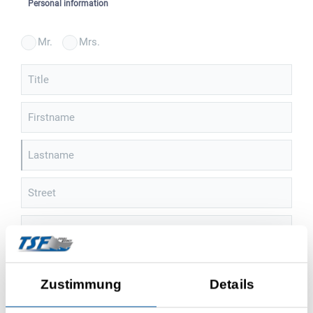
Personal information
Mr.
Mrs.
Title
Firstname
Lastname
Street
House number
ZIP
Zustimmung
Details
City