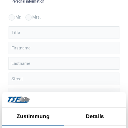
Personal information
Mr.
Mrs.
Title
Firstname
Lastname
Street
House number
ZIP
Zustimmung
Details
City