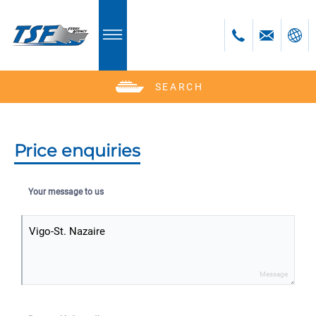
SEARCH
Deutsch
English
Polski
Price enquiries
Česky
Your message to us
Message