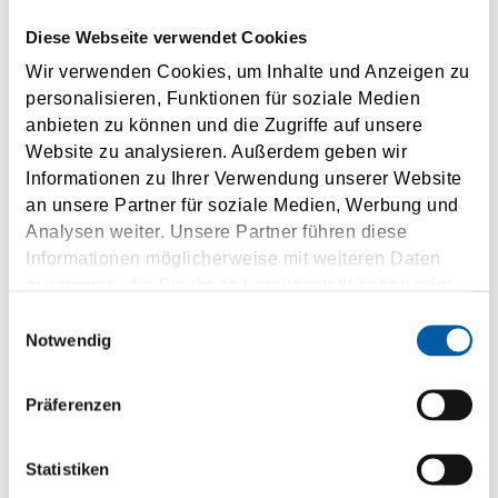
Diese Webseite verwendet Cookies
Country
Wir verwenden Cookies, um Inhalte und Anzeigen zu
personalisieren, Funktionen für soziale Medien
Phone
anbieten zu können und die Zugriffe auf unsere
Website zu analysieren. Außerdem geben wir
Email address
Informationen zu Ihrer Verwendung unserer Website
an unsere Partner für soziale Medien, Werbung und
Sign up to our newsletter and stay informed about
Analysen weiter. Unsere Partner führen diese
our products and events. Should you change your
Informationen möglicherweise mit weiteren Daten
mind, you can revoke your agreement free of
zusammen, die Sie ihnen bereitgestellt haben oder
charge at any time.
die sie im Rahmen Ihrer Nutzung der Dienste
Einwilligungsauswahl
gesammelt haben.
Notwendig
I agree to the use of my personal data according to the
privacy policy
.
Präferenzen
SUBMIT
Statistiken