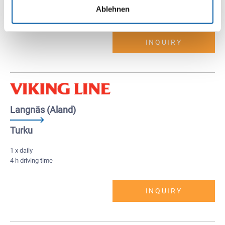
1 x daily
Ablehnen
5,5 h driving time
INQUIRY
Langnäs (Aland)
Turku
1 x daily
4 h driving time
INQUIRY