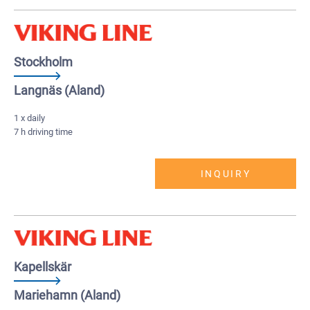
Stockholm
Langnäs (Aland)
1 x daily
7 h driving time
INQUIRY
Kapellskär
Mariehamn (Aland)