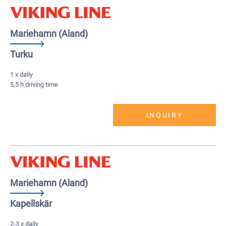
Mariehamn (Aland)
Turku
1 x daily
5,5 h driving time
INQUIRY
Mariehamn (Aland)
Kapellskär
2-3 x daily