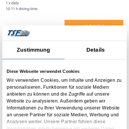
1 x daily
10-11 h driving time
INQUIRY
Zustimmung
Details
Turku
Diese Webseite verwendet Cookies
Langnäs (Aland)
Wir verwenden Cookies, um Inhalte und Anzeigen zu
personalisieren, Funktionen für soziale Medien
1 x daily
anbieten zu können und die Zugriffe auf unsere
4 h driving time
Website zu analysieren. Außerdem geben wir
Informationen zu Ihrer Verwendung unserer Website
INQUIRY
an unsere Partner für soziale Medien, Werbung und
Analysen weiter. Unsere Partner führen diese
Informationen möglicherweise mit weiteren Daten