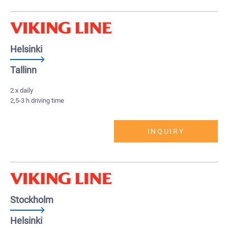
Helsinki
Tallinn
2 x daily
2,5-3 h driving time
INQUIRY
Stockholm
Helsinki