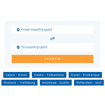
Calais
-
Dover
Calais
-
Folkestone
Dover
-
Dunkerque
Rostock
-
Trelleborg
Holyhead
-
Dublin
Rotterdam
-
Hull