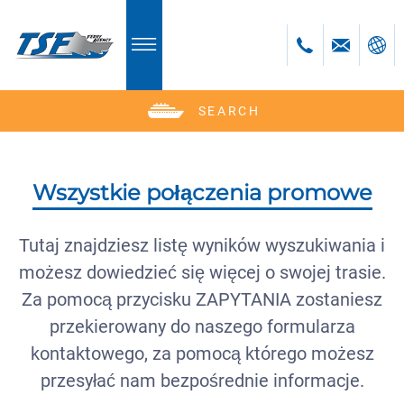
SEARCH
Deutsch
English
Polski
Wszystkie połączenia promowe
Česky
Română
Tutaj znajdziesz listę wyników wyszukiwania i
Bulgară
możesz dowiedzieć się więcej o swojej trasie.
bosanski
Za pomocą przycisku ZAPYTANIA zostaniesz
przekierowany do naszego formularza
kontaktowego, za pomocą którego możesz
przesyłać nam bezpośrednie informacje.