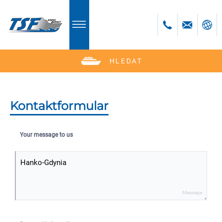
HLEDAT
Deutsch
English
Polski
Kontaktformular
Česky
Your message to us
Message