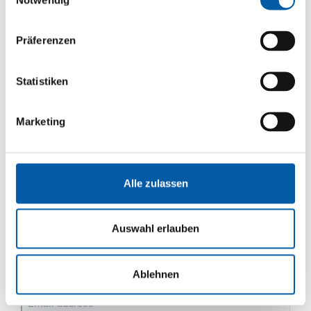
Notwendig
Firstname
Lastname
Präferenzen
Street
Statistiken
House number
Marketing
ZIP
Alle zulassen
City
Country
Auswahl erlauben
Phone
Ablehnen
Email address