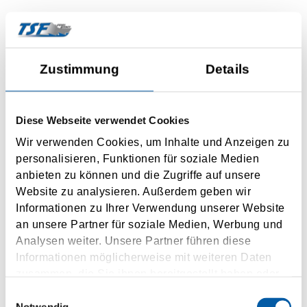
Kontaktní formulář
Zustimmung
Details
Your message to us
Message
Diese Webseite verwendet Cookies
Wir verwenden Cookies, um Inhalte und Anzeigen zu
personalisieren, Funktionen für soziale Medien
anbieten zu können und die Zugriffe auf unsere
Website zu analysieren. Außerdem geben wir
Personal information
Informationen zu Ihrer Verwendung unserer Website
an unsere Partner für soziale Medien, Werbung und
Mr.
Mrs.
Analysen weiter. Unsere Partner führen diese
Informationen möglicherweise mit weiteren Daten
Title
zusammen, die Sie ihnen bereitgestellt haben oder
die sie im Rahmen Ihrer Nutzung der Dienste
Einwilligungsauswahl
gesammelt haben.