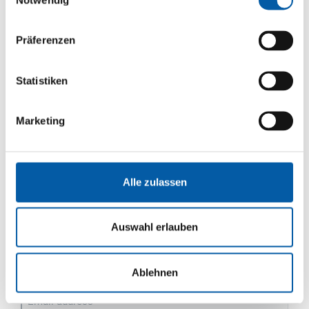
Notwendig
Firstname
Lastname
Präferenzen
Street
Statistiken
House number
Marketing
ZIP
Alle zulassen
City
Country
Auswahl erlauben
Phone
Ablehnen
Email address