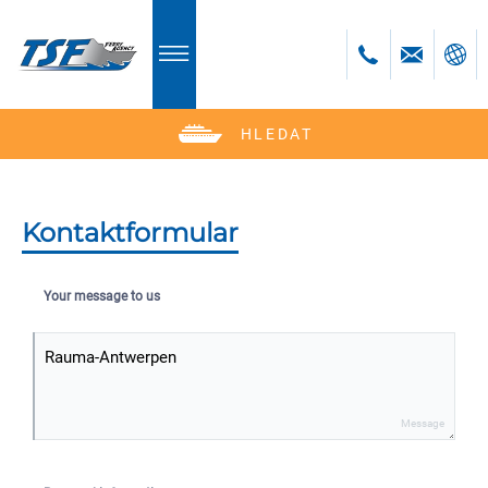
HLEDAT
Deutsch
English
Polski
Kontaktformular
Česky
Your message to us
Message