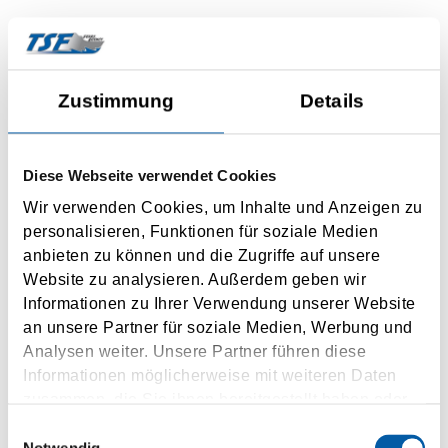
Kontaktní formulář
Zustimmung
Details
Your message to us
Message
Diese Webseite verwendet Cookies
Wir verwenden Cookies, um Inhalte und Anzeigen zu
personalisieren, Funktionen für soziale Medien
anbieten zu können und die Zugriffe auf unsere
Website zu analysieren. Außerdem geben wir
Personal information
Informationen zu Ihrer Verwendung unserer Website
an unsere Partner für soziale Medien, Werbung und
Mr.
Mrs.
Analysen weiter. Unsere Partner führen diese
Informationen möglicherweise mit weiteren Daten
Title
zusammen, die Sie ihnen bereitgestellt haben oder
die sie im Rahmen Ihrer Nutzung der Dienste
Einwilligungsauswahl
gesammelt haben.