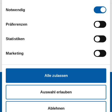
die sie im Rahmen Ihrer Nutzung der Dienste
Einwilligungsauswahl
gesammelt haben.
Notwendig
KONTAKT
STRECKENÜBERSICHT
Präferenzen
IMPRESSUM
DATENSCHUTZ
BUCHEN
NEWSLETTER
Statistiken
Marketing
Alle zulassen
Contact
Auswahl erlauben
Ablehnen