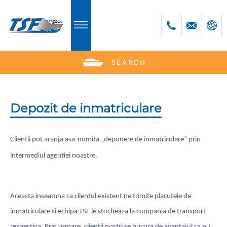
SEARCH
Deutsch
English
Polski
Depozit de inmatriculare
Česky
Română
Clientii pot aranja asa-numita „depunere de inmatriculare” prin
intermediul agentiei noastre.
Aceasta inseamna ca clientul existent ne trimite placutele de
inmatriculare si echipa TSF le stocheaza la compania de transport
respectiva. Prin urmare, clientii nostri se bucura de avantajul ca nu