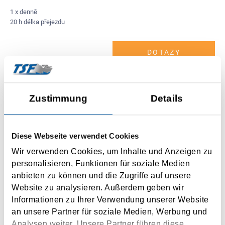
1 x denně
20 h délka přejezdu
DOTAZY
Zustimmung
Details
Diese Webseite verwendet Cookies
Hirtshals
Wir verwenden Cookies, um Inhalte und Anzeigen zu
Kristiansand
personalisieren, Funktionen für soziale Medien
anbieten zu können und die Zugriffe auf unsere
2 x denně
Website zu analysieren. Außerdem geben wir
3,2 h délka přejezdu
Informationen zu Ihrer Verwendung unserer Website
an unsere Partner für soziale Medien, Werbung und
DOTAZY
Analysen weiter. Unsere Partner führen diese