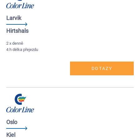
Larvik
Hirtshals
2 x denně
4 h délka přejezdu
DOTAZY
Oslo
Kiel