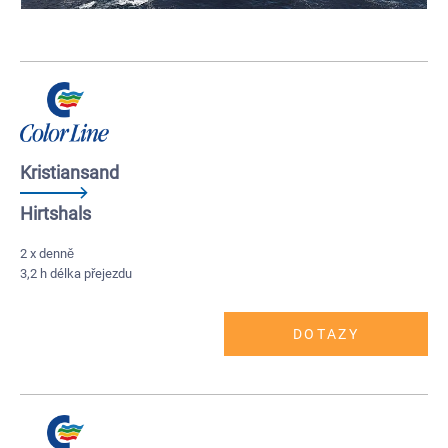
Kristiansand
Hirtshals
2 x denně
3,2 h délka přejezdu
DOTAZY