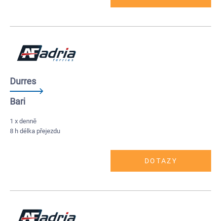
Durres
Bari
1 x denně
8 h délka přejezdu
DOTAZY