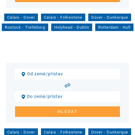
Calais
-
Dover
Calais
-
Folkestone
Dover
-
Dunkerque
Rostock
-
Trelleborg
Holyhead
-
Dublin
Rotterdam
-
Hull
Calais
-
Dover
Calais
-
Folkestone
Dover
-
Dunkerque