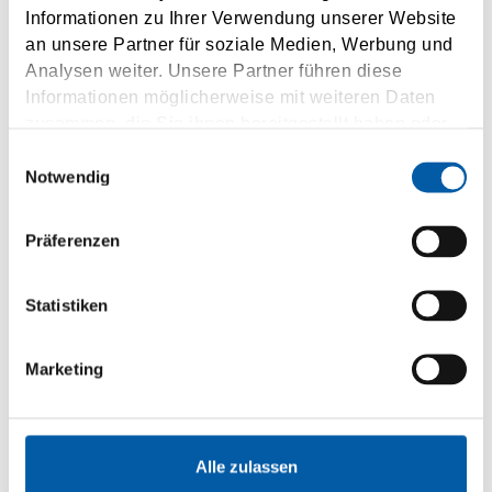
Informationen zu Ihrer Verwendung unserer Website
an unsere Partner für soziale Medien, Werbung und
Analysen weiter. Unsere Partner führen diese
Informationen möglicherweise mit weiteren Daten
zusammen, die Sie ihnen bereitgestellt haben oder
Durres
die sie im Rahmen Ihrer Nutzung der Dienste
Einwilligungsauswahl
gesammelt haben.
Notwendig
Trieste
1 x týdně
Präferenzen
Statistiken
DOTAZY
Marketing
Alle zulassen