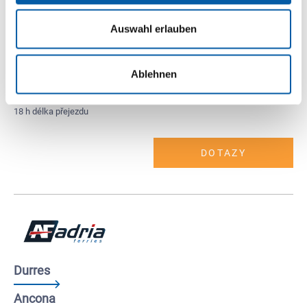
Auswahl erlauben
Ancona
Durres
Ablehnen
3 x týdně
18 h délka přejezdu
DOTAZY
Durres
Ancona