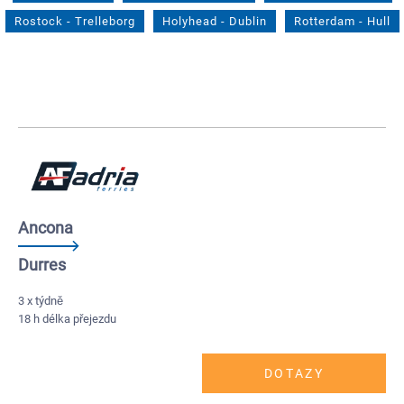
Rostock
-
Trelleborg
Holyhead
-
Dublin
Rotterdam
-
Hull
Ancona
Durres
3 x týdně
18 h délka přejezdu
DOTAZY