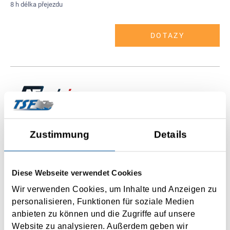
8 h délka přejezdu
DOTAZY
Trieste
Zustimmung
Details
Durres
1 x týdně
Diese Webseite verwendet Cookies
Wir verwenden Cookies, um Inhalte und Anzeigen zu
personalisieren, Funktionen für soziale Medien
DOTAZY
anbieten zu können und die Zugriffe auf unsere
Website zu analysieren. Außerdem geben wir