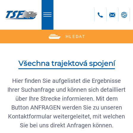
HLEDAT
Deutsch
English
Polski
Všechna trajektová spojení
Česky
Română
Hier finden Sie aufgelistet die Ergebnisse
Bulgară
Ihrer Suchanfrage und können sich detailliert
bosanski
über Ihre Strecke informieren. Mit dem
Button ANFRAGEN werden Sie zu unseren
Kontaktformular weitergeleitet, mit welchen
Sie bei uns direkt Anfragen können.