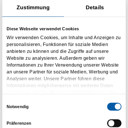
5 x weekly
Zustimmung
Details
11 h driving time
INQUIRY
Diese Webseite verwendet Cookies
Wir verwenden Cookies, um Inhalte und Anzeigen zu
personalisieren, Funktionen für soziale Medien
anbieten zu können und die Zugriffe auf unsere
Website zu analysieren. Außerdem geben wir
Informationen zu Ihrer Verwendung unserer Website
an unsere Partner für soziale Medien, Werbung und
Liverpool-Birkenhead
Analysen weiter. Unsere Partner führen diese
Informationen möglicherweise mit weiteren Daten
Belfast
zusammen, die Sie ihnen bereitgestellt haben oder
die sie im Rahmen Ihrer Nutzung der Dienste
1-2 x daily
Einwilligungsauswahl
8 h driving time
gesammelt haben.
Notwendig
INQUIRY
Präferenzen