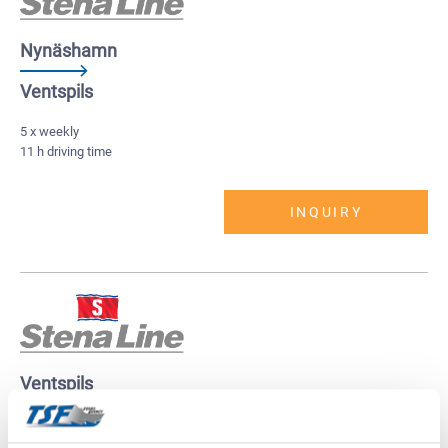
Nynäshamn
Ventspils
5 x weekly
11 h driving time
INQUIRY
Ventspils
Nynäshamn