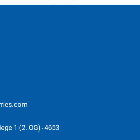
rries.com
iege 1 (2. OG)
4653
-