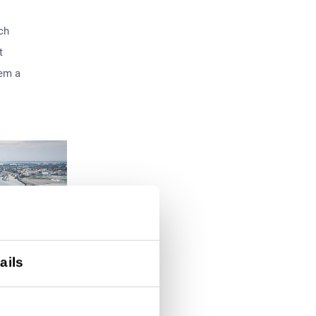
ch
t
em a
ails