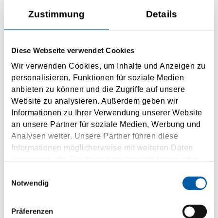
Helsingborg (via Helsingor+Rodby)
Zustimmung
Details
Puttgarden (Fehmarn)
48 x täglich
Diese Webseite verwendet Cookies
18 min. Fahrzeit
Wir verwenden Cookies, um Inhalte und Anzeigen zu
personalisieren, Funktionen für soziale Medien
ANFRAGEN
anbieten zu können und die Zugriffe auf unsere
Website zu analysieren. Außerdem geben wir
Informationen zu Ihrer Verwendung unserer Website
an unsere Partner für soziale Medien, Werbung und
Analysen weiter. Unsere Partner führen diese
Informationen möglicherweise mit weiteren Daten
Rodby (Lolland)
zusammen, die Sie ihnen bereitgestellt haben oder
Puttgarden (Fehmarn)
die sie im Rahmen Ihrer Nutzung der Dienste
Einwilligungsauswahl
gesammelt haben.
Notwendig
48 x täglich
48 min. Fahrzeit
Präferenzen