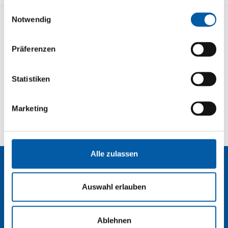
die sie im Rahmen Ihrer Nutzung der Dienste
Einwilligungsauswahl
gesammelt haben.
Notwendig
KONTAKT
STRECKENÜBERSICHT
Präferenzen
IMPRESSUM
DATENSCHUTZ
BUCHEN
NEWSLETTER
Statistiken
Marketing
Alle zulassen
Kontakt
Auswahl erlauben
Ablehnen