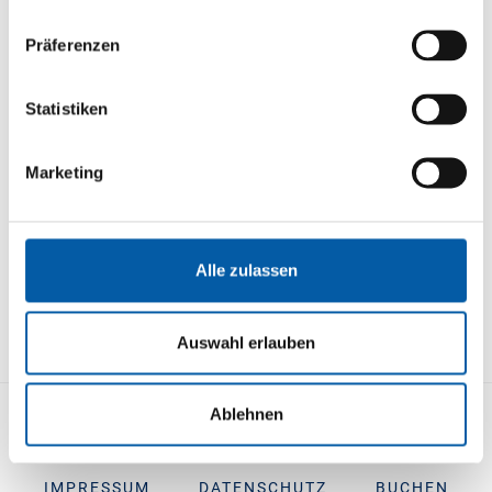
Wir übernehmen gerne für Sie die Übertragung Ihrer Zolldokumente
an Portbase. Bei TSF ist die Übertragung/Anmeldung Ihrer
Präferenzen
Zolldokumente
ohne
einmalige Grundgebühr und
ohne
Abo
möglich. Stattdessen berechnen wir eine kleine Gebühr pro Antrag.
Statistiken
Wir beraten Sie gerne oder erstellen für Sie ein Angebot.
Marketing
Haben Sie weitere Fragen zum Brexit oder der Zollabwicklung?
Zögern Sie nicht und kontaktieren Sie uns gerne über unser
Kontaktformular
oder per E-Mail unter
buchung@tsf-ferries.com
Alle zulassen
Auswahl erlauben
Ablehnen
KONTAKT
STRECKENÜBERSICHT
IMPRESSUM
DATENSCHUTZ
BUCHEN