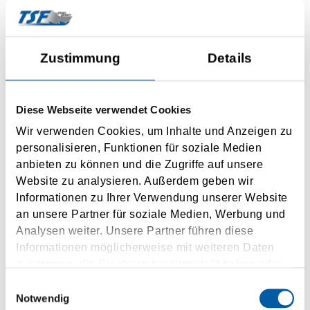
In 4 Schritten bereit:
Zustimmung
Details
Abgeben der Einfuhr- / Ausfuhranmeldung oder T-Dokument
via Portbase
Voranmeldung der Zollpapiere bei Portbase
Diese Webseite verwendet Cookies
Anmeldung für die Portbase Dienste (
ohne Abo bei TSF
Wir verwenden Cookies, um Inhalte und Anzeigen zu
möglich)
personalisieren, Funktionen für soziale Medien
Verfügt das Terminal über das Zolldokument (im Voraus) ist
anbieten zu können und die Zugriffe auf unsere
Website zu analysieren. Außerdem geben wir
eine reibungslose Verschiffung möglich
Informationen zu Ihrer Verwendung unserer Website
an unsere Partner für soziale Medien, Werbung und
Unter
https://www.tsf-ferries.com/de/
finden Sie eine Checkliste zu
Analysen weiter. Unsere Partner führen diese
den Schritten
Informationen möglicherweise mit weiteren Daten
zusammen, die Sie ihnen bereitgestellt haben oder
Angebote TSF Transport GmbH:
die sie im Rahmen Ihrer Nutzung der Dienste
Einwilligungsauswahl
gesammelt haben.
Notwendig