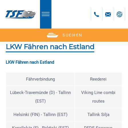
SUCHEN
Deutsch
English
LKW Fähren nach Estland
Polski
LKW Fähren nach Estland
Česky
Română
Fährverbindung
Reederei
Bulgară
Lübeck-Travemünde (D) - Tallinn
Viking Line combi
(EST)
routes
Helsinki (FIN) - Tallinn (EST)
Tallink Silja