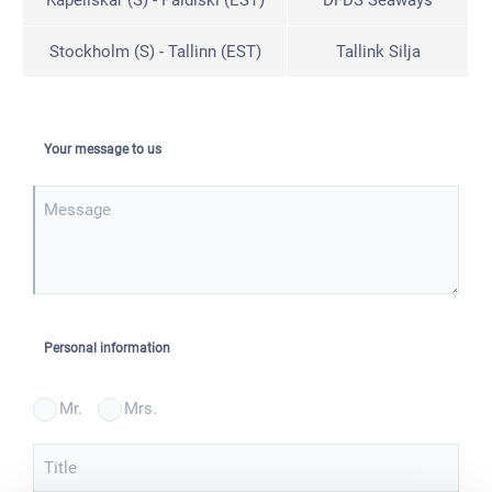
Kapellskär (S) - Paldiski (EST)
DFDS Seaways
Stockholm (S) - Tallinn (EST)
Tallink Silja
Your message to us
Message
Personal information
Mr.
Mrs.
Title