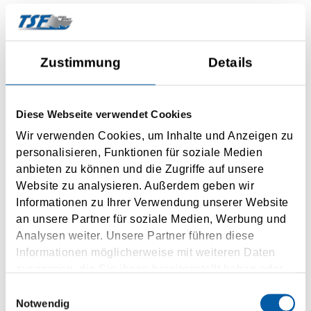
Firstname
Lastname
Zustimmung
Details
Street
Diese Webseite verwendet Cookies
House number
Wir verwenden Cookies, um Inhalte und Anzeigen zu
personalisieren, Funktionen für soziale Medien
anbieten zu können und die Zugriffe auf unsere
ZIP
Website zu analysieren. Außerdem geben wir
Informationen zu Ihrer Verwendung unserer Website
City
an unsere Partner für soziale Medien, Werbung und
Analysen weiter. Unsere Partner führen diese
Country
Informationen möglicherweise mit weiteren Daten
zusammen, die Sie ihnen bereitgestellt haben oder
Phone
die sie im Rahmen Ihrer Nutzung der Dienste
Einwilligungsauswahl
gesammelt haben.
Notwendig