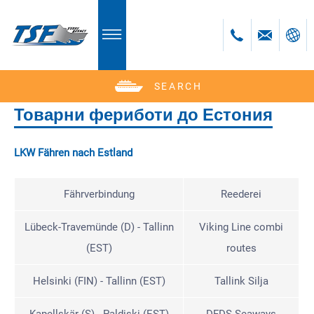
SEARCH
Deutsch
English
Товарни фериботи до Естония
Polski
LKW Fähren nach Estland
Česky
Română
Fährverbindung
Reederei
Bulgară
Lübeck-Travemünde (D) - Tallinn
Viking Line combi
(EST)
routes
Helsinki (FIN) - Tallinn (EST)
Tallink Silja