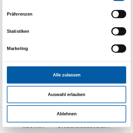
Email address
Präferenzen
Sign up to our newsletter and stay informed about
our products and events. Should you change your
Statistiken
mind, you can revoke your agreement free of
charge at any time.
Marketing
I agree to the use of my personal data according to the
privacy policy
.
SUBMIT
Alle zulassen
Auswahl erlauben
Ablehnen
KONTAKT
STRECKENÜBERSICHT