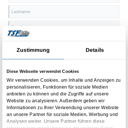
Lastname
Email address
Sign up to our newsletter and stay informed about our products and
events. Should you change your mind, you can revoke your agreement
Zustimmung
Details
free of charge at any time.
I agree to the use of my personal data according to the
privacy policy
.
Diese Webseite verwendet Cookies
Wir verwenden Cookies, um Inhalte und Anzeigen zu
SUBMIT
personalisieren, Funktionen für soziale Medien
anbieten zu können und die Zugriffe auf unsere
Website zu analysieren. Außerdem geben wir
Informationen zu Ihrer Verwendung unserer Website
an unsere Partner für soziale Medien, Werbung und
Zur Newsletterabmeldung
Analysen weiter. Unsere Partner führen diese