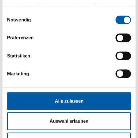
zusammen, die Sie ihnen bereitgestellt haben oder
die sie im Rahmen Ihrer Nutzung der Dienste
Einwilligungsauswahl
gesammelt haben.
Notwendig
Präferenzen
Statistiken
Marketing
Alle zulassen
Auswahl erlauben