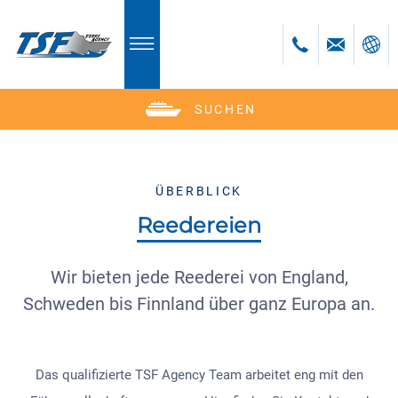
SUCHEN
Deutsch
English
Polski
ÜBERBLICK
Česky
Reedereien
Română
Bulgară
Wir bieten jede Reederei von England,
bosanski
Schweden bis Finnland über ganz Europa an.
Das qualifizierte TSF Agency Team arbeitet eng mit den