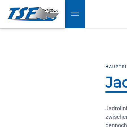
HAUPTSI
Jad
Jadrolin
zwischen
dennoch 