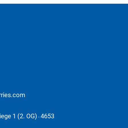
rries.com
iege 1 (2. OG)
4653
-