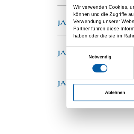
Wir verwenden Cookies, um
D
können und die Zugriffe au
Verwendung unserer Websit
Ba
Partner führen diese Infor
haben oder die sie im Rah
Ri
Einwilligungsauswahl
Ba
Notwendig
So
Ba
Ablehnen