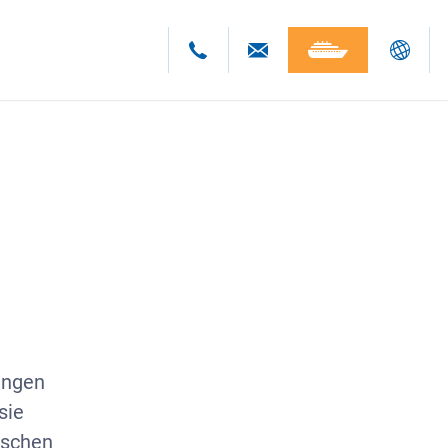
Deutsch
English
Polski
Česky
ungen
sie
ischen