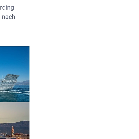
erding
n nach