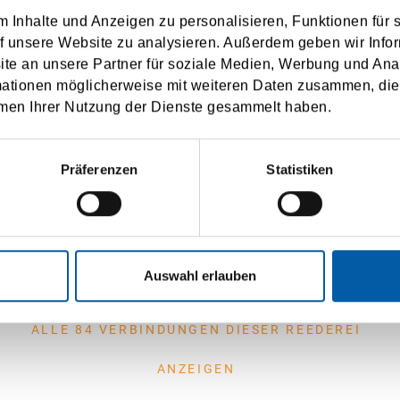
 Inhalte und Anzeigen zu personalisieren, Funktionen für 
ubrovnik
f unsere Website zu analysieren. Außerdem geben wir Infor
2-6 x wöchentlich
e an unsere Partner für soziale Medien, Werbung und Ana
6-9 h Fahrzeit
ri
mationen möglicherweise mit weiteren Daten zusammen, die 
men Ihrer Nutzung der Dienste gesammelt haben.
jeka
1-2 x wöchentlich
26-36 h Fahrzeit
ri
Präferenzen
Statistiken
bra (Mljet)
3 x wöchentlich
11-12 h Fahrzeit
ri
Auswahl erlauben
ALLE 84 VERBINDUNGEN DIESER REEDEREI
ANZEIGEN