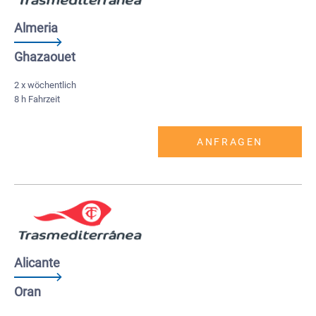
Almeria
Ghazaouet
2 x wöchentlich
8 h Fahrzeit
ANFRAGEN
Alicante
Oran