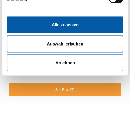
Phone
Email address
Alle zulassen
Sign up to our newsletter and stay informed about
Auswahl erlauben
our products and events. Should you change your
mind, you can revoke your agreement free of
charge at any time.
Ablehnen
I agree to the use of my personal data according to the
privacy policy
.
SUBMIT