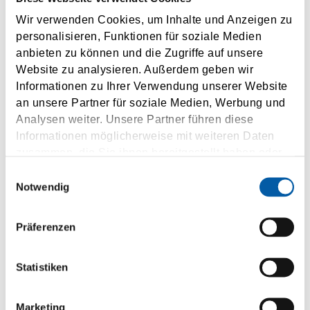
Wir verwenden Cookies, um Inhalte und Anzeigen zu
Title
personalisieren, Funktionen für soziale Medien
anbieten zu können und die Zugriffe auf unsere
Firstname
Website zu analysieren. Außerdem geben wir
Informationen zu Ihrer Verwendung unserer Website
an unsere Partner für soziale Medien, Werbung und
Lastname
Analysen weiter. Unsere Partner führen diese
Informationen möglicherweise mit weiteren Daten
Street
zusammen, die Sie ihnen bereitgestellt haben oder
die sie im Rahmen Ihrer Nutzung der Dienste
Einwilligungsauswahl
House number
gesammelt haben.
Notwendig
ZIP
Präferenzen
City
Statistiken
Country
Marketing