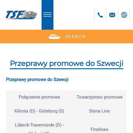
SEARCH
Deutsch
English
Polski
Przeprawy promowe do Szwecji
Česky
Română
Przeprawy promowe do Szwecji
Bulgară
bosanski
Połączenie promowe
Towarzystwo promowe
Kilonia (D) - Göteborg (S)
Stena Line
Lübeck-Travemünde (D) -
Finnlines