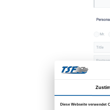
Persona
Mr.
Title
Firstna
Street
Zusti
ZIP
Sign 
Diese Webseite verwendet 
event