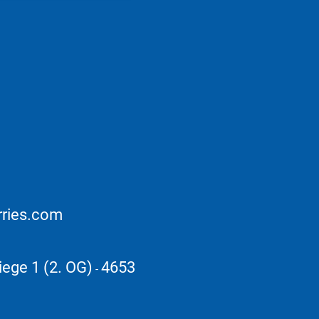
rries.com
iege 1 (2. OG)
4653
-