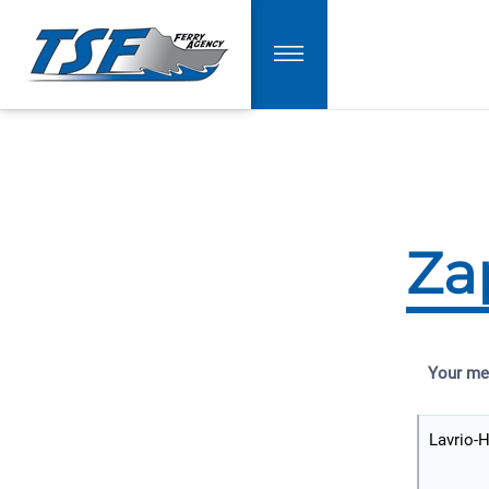
Za
Your me