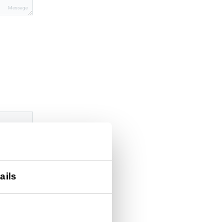
Message
ails