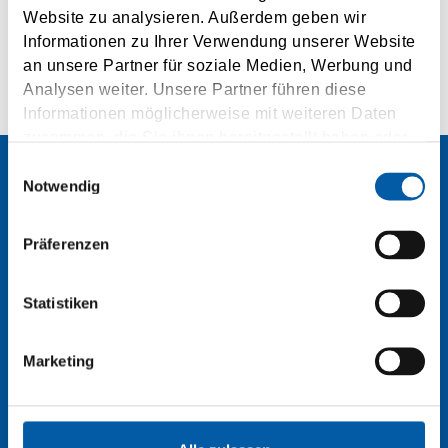
Website zu analysieren. Außerdem geben wir
Informationen zu Ihrer Verwendung unserer Website
an unsere Partner für soziale Medien, Werbung und
Analysen weiter. Unsere Partner führen diese
Informationen möglicherweise mit weiteren Daten
zusammen, die Sie ihnen bereitgestellt haben oder
die sie im Rahmen Ihrer Nutzung der Dienste
Einwilligungsauswahl
gesammelt haben.
Notwendig
Contact
Präferenzen
Statistiken
TSF Ferry Agency
Marketing
PHONE
+43 50 186