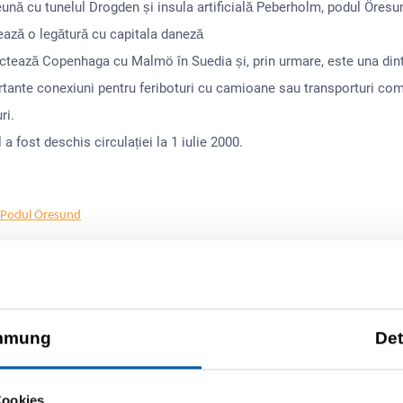
ună cu tunelul Drogden și insula artificială Peberholm, podul Öresu
ază o legătură cu capitala daneză
tează Copenhaga cu Malmö în Suedia și, prin urmare, este una dint
tante conexiuni pentru feriboturi cu camioane sau transporturi com
ri.
 a fost deschis circulației la 1 iulie 2000.
ț Podul Öresund
ODUL ORESUND
mmung
Det
Oresund
e până la 10 m, inclusiv 1 șofer EU 144,-
Cookies