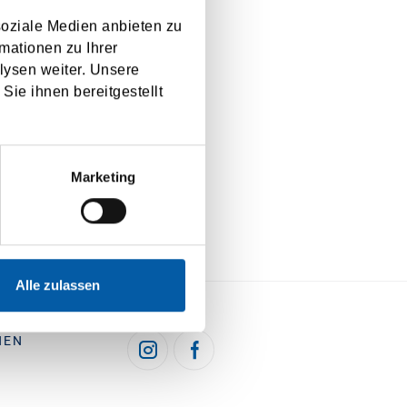
soziale Medien anbieten zu
mationen zu Ihrer
lysen weiter. Unsere
Sie ihnen bereitgestellt
 Operatorul
. Toate
Marketing
Alle zulassen
HEN