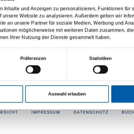
 Inhalte und Anzeigen zu personalisieren, Funktionen für 
 pana la 20 m, inclusiv 1 sofer EU 194,-
f unsere Website zu analysieren. Außerdem geben wir Infor
e an unsere Partner für soziale Medien, Werbung und Ana
te 20 m, inclusiv 1 sofer max. 100t EU 261,-
mationen möglicherweise mit weiteren Daten zusammen, die 
men Ihrer Nutzung der Dienste gesammelt haben.
le se bazează pe tarifele actuale, pot fi modificate până la contractul final.
 rezervă dreptul de a modifica prețurile și de a ajusta diverse costuri auxiliare
Präferenzen
Statistiken
tru o singură călătorie, dacă nu se specifică altfel!
Auswahl erlauben
RSICHT
IMPRESSUM
DATENSCHUTZ
BUC