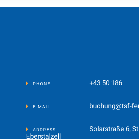
+43 50 186
PHONE
buchung@tsf-fe
E-MAIL
Solarstraße 6, St
ADDRESS
Eberstalzell