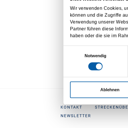
Wir verwenden Cookies, um
Camion de
können und die Zugriffe au
Verwendung unserer Websit
Camion pes
Partner führen diese Infor
haben oder die sie im Rah
Toate prețuri
tunelului își
Einwilligungsauswahl
Notwendig
prețurile pen
Ablehnen
KONTAKT
STRECKENÜBE
NEWSLETTER