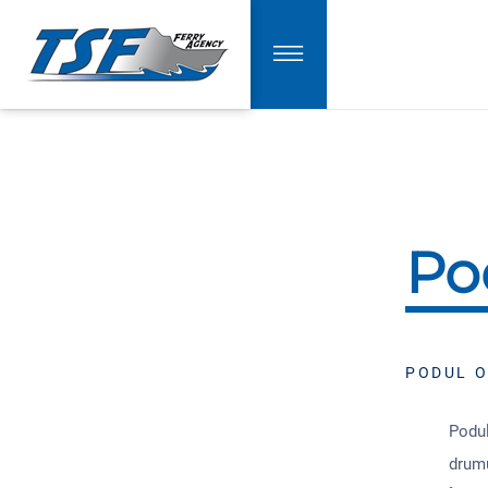
Po
PODUL 
Podul
drumu