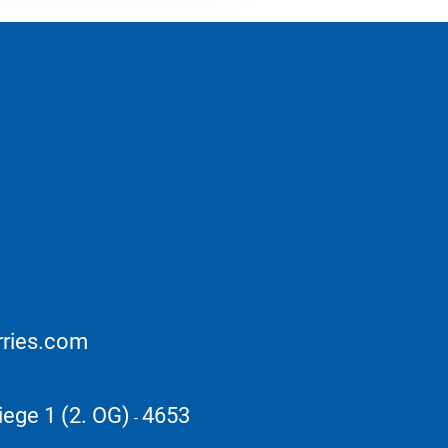
rries.com
iege 1 (2. OG)
4653
-