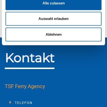
NEWSLETTER
Alle zulassen
Auswahl erlauben
Ablehnen
Kontakt
TSF Ferry Agency
TELEFON