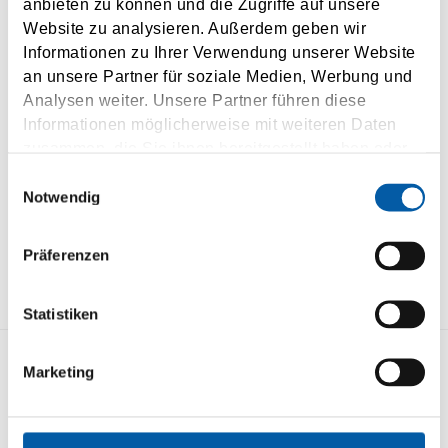
anbieten zu können und die Zugriffe auf unsere
LKW bis zu 20 m, inkl. 1 Fahrer EU 194,-
Website zu analysieren. Außerdem geben wir
Informationen zu Ihrer Verwendung unserer Website
LKW über 20 m, inkl. 1 Fahrer max. 100t EU 261,-
an unsere Partner für soziale Medien, Werbung und
Analysen weiter. Unsere Partner führen diese
Alle Preise auf Basis derzeitiger Tarife, freibleibend bis zum
Informationen möglicherweise mit weiteren Daten
zusammen, die Sie ihnen bereitgestellt haben oder
Festabschluss. Preisänderungen der Tunnelbetreiber und
die sie im Rahmen Ihrer Nutzung der Dienste
Einwilligungsauswahl
Anpassung diverser Nebenkosten vorbehalten. Alle Preise
gesammelt haben.
Notwendig
pro Einzelfahrt, sofern nichts anderes angegeben!
Präferenzen
Statistiken
Marketing
KONTAKT
STRECKENÜBERSICHT
IMPRESSUM
DATENSCHUTZ
BUCHEN