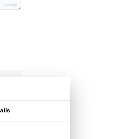
Message
ails