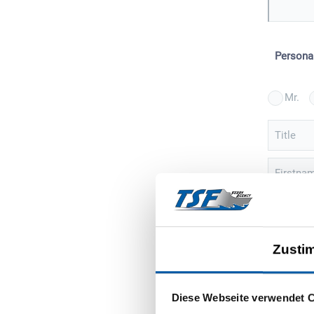
Persona
Mr.
Title
Firstna
Street
Zusti
ZIP
Sign 
Diese Webseite verwendet 
event