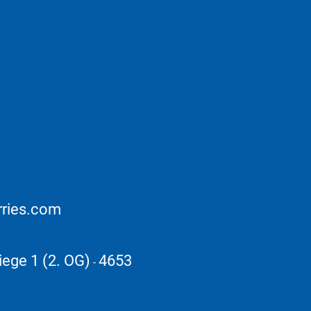
rries.com
iege 1 (2. OG)
4653
-