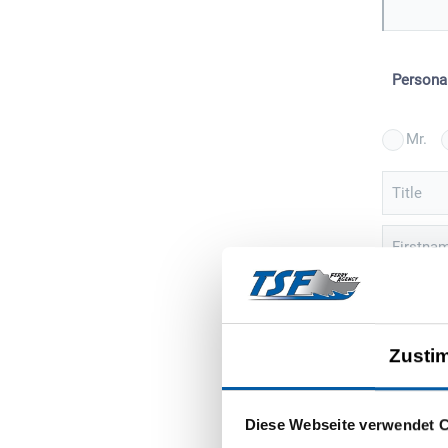
Persona
Mr.
Title
Firstna
Street
Zusti
ZIP
Sign 
Diese Webseite verwendet 
event