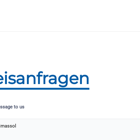
eisanfragen
ssage to us