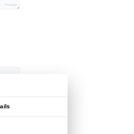
Message
ails