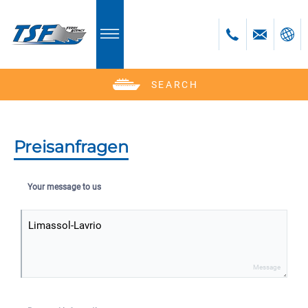
SEARCH
Deutsch
English
Polski
Preisanfragen
Česky
Your message to us
Message