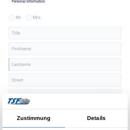
Personal information
Mr.
Mrs.
Title
Firstname
Lastname
Street
House number
ZIP
Zustimmung
Details
City