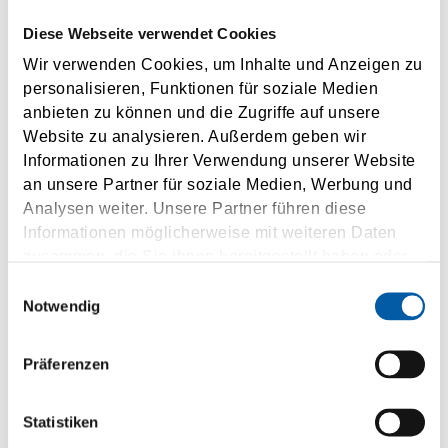
Diese Webseite verwendet Cookies
Country
Wir verwenden Cookies, um Inhalte und Anzeigen zu
personalisieren, Funktionen für soziale Medien
Phone
anbieten zu können und die Zugriffe auf unsere
Website zu analysieren. Außerdem geben wir
Email address
Informationen zu Ihrer Verwendung unserer Website
an unsere Partner für soziale Medien, Werbung und
Sign up to our newsletter and stay informed about
Analysen weiter. Unsere Partner führen diese
our products and events. Should you change your
Informationen möglicherweise mit weiteren Daten
mind, you can revoke your agreement free of
zusammen, die Sie ihnen bereitgestellt haben oder
charge at any time.
die sie im Rahmen Ihrer Nutzung der Dienste
Einwilligungsauswahl
gesammelt haben.
Notwendig
I agree to the use of my personal data according to the
privacy policy
.
Präferenzen
SUBMIT
Statistiken