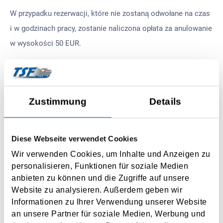
W przypadku rezerwacji, które nie zostaną odwołane na czas
i w godzinach pracy, zostanie naliczona opłata za anulowanie
w wysokości 50 EUR.
Wszystkie ceny oparte na aktualnych taryfach, mogą ulec
zmianie do momentu zawarcia ostatecznej umowy. Operator
tunelu zastrzega sobie prawo do zmiany cen i dostosowania
Zustimmung
Details
różnych kosztów dodatkowych. Wszystkie ceny za jedną
podróż, chyba że zaznaczono inaczej!
Diese Webseite verwendet Cookies
Wir verwenden Cookies, um Inhalte und Anzeigen zu
personalisieren, Funktionen für soziale Medien
CENNIK ZA TUNEL MONT BLANC
anbieten zu können und die Zugriffe auf unsere
Website zu analysieren. Außerdem geben wir
Cena tunelu Mont Blanc
Informationen zu Ihrer Verwendung unserer Website
an unsere Partner für soziale Medien, Werbung und