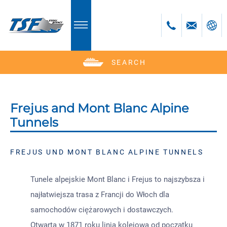
SEARCH
Deutsch
English
Polski
Frejus and Mont Blanc Alpine
Česky
Tunnels
Română
Bulgară
FREJUS UND MONT BLANC ALPINE TUNNELS
Tunele alpejskie Mont Blanc i Frejus to najszybsza i
najłatwiejsza trasa z Francji do Włoch dla
samochodów ciężarowych i dostawczych.
Otwarta w 1871 roku linia kolejowa od początku