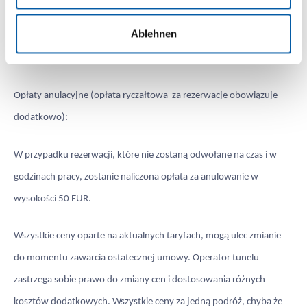
Ablehnen
Transport ADR przez tunel Mont Blanc generalnie NIE JEST
MOŻLIWY!
Opłaty anulacyjne (opłata ryczałtowa za rezerwacje obowiązuje
dodatkowo):
W przypadku rezerwacji, które nie zostaną odwołane na czas i w
godzinach pracy, zostanie naliczona opłata za anulowanie w
wysokości 50 EUR.
Wszystkie ceny oparte na aktualnych taryfach, mogą ulec zmianie
do momentu zawarcia ostatecznej umowy. Operator tunelu
zastrzega sobie prawo do zmiany cen i dostosowania różnych
kosztów dodatkowych. Wszystkie ceny za jedną podróż, chyba że