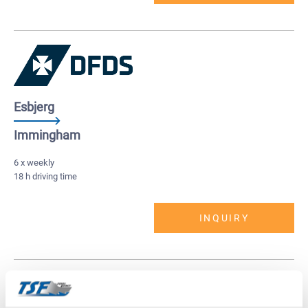
Esbjerg
Immingham
6 x weekly
18 h driving time
INQUIRY