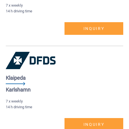
7 x weekly
14 h driving time
INQUIRY
Klaipeda
Karlshamn
7 x weekly
14 h driving time
INQUIRY