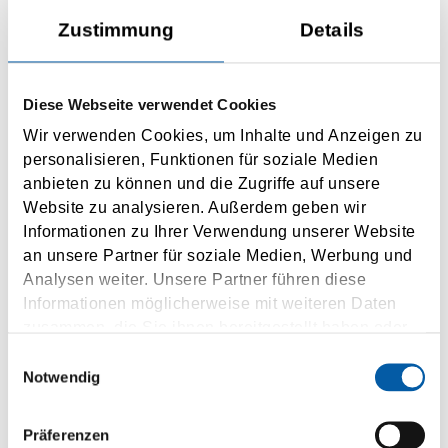
Zustimmung
Details
Immingham
Esbjerg
Diese Webseite verwendet Cookies
6 x weekly
Wir verwenden Cookies, um Inhalte und Anzeigen zu
18 h driving time
personalisieren, Funktionen für soziale Medien
anbieten zu können und die Zugriffe auf unsere
INQUIRY
Website zu analysieren. Außerdem geben wir
Informationen zu Ihrer Verwendung unserer Website
an unsere Partner für soziale Medien, Werbung und
Analysen weiter. Unsere Partner führen diese
Informationen möglicherweise mit weiteren Daten
zusammen, die Sie ihnen bereitgestellt haben oder
die sie im Rahmen Ihrer Nutzung der Dienste
Einwilligungsauswahl
Immingham
gesammelt haben.
Notwendig
Brevik
Präferenzen