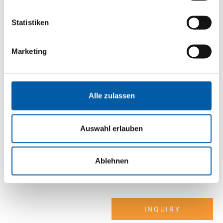
2 x weekly
38 h driving time
Statistiken
INQUIRY
Marketing
Alle zulassen
Brevik
Auswahl erlauben
Immingham
Ablehnen
2 x weekly
32 h driving time
INQUIRY