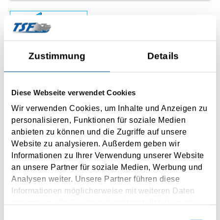
Olbia
Zustimmung
Details
Civitavecchia
Diese Webseite verwendet Cookies
4-14 x weekly
5-10 h driving time
Wir verwenden Cookies, um Inhalte und Anzeigen zu
personalisieren, Funktionen für soziale Medien
anbieten zu können und die Zugriffe auf unsere
INQUIRY
Website zu analysieren. Außerdem geben wir
Informationen zu Ihrer Verwendung unserer Website
an unsere Partner für soziale Medien, Werbung und
Analysen weiter. Unsere Partner führen diese
Informationen möglicherweise mit weiteren Daten
zusammen, die Sie ihnen bereitgestellt haben oder
die sie im Rahmen Ihrer Nutzung der Dienste
Bastia
Einwilligungsauswahl