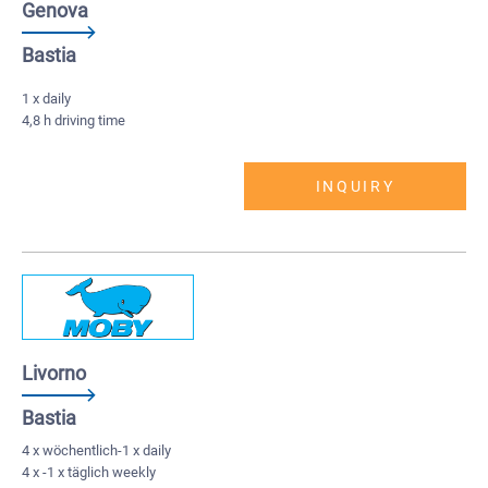
Genova
Bastia
1 x daily
4,8 h driving time
INQUIRY
Livorno
Bastia
4 x wöchentlich-1 x daily
4 x -1 x täglich weekly