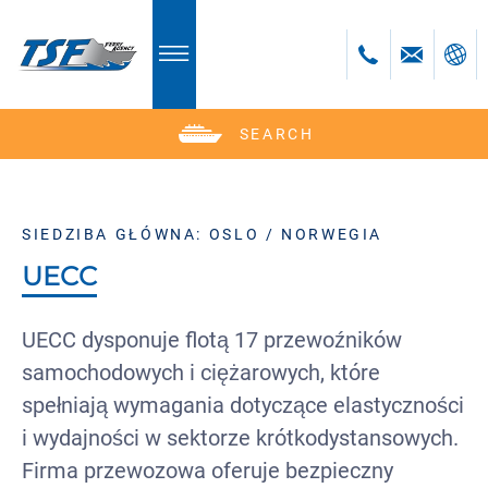
SEARCH
Deutsch
English
Polski
SIEDZIBA GŁÓWNA: OSLO / NORWEGIA
Česky
UECC
UECC dysponuje flotą 17 przewoźników
samochodowych i ciężarowych, które
spełniają wymagania dotyczące elastyczności
i wydajności w sektorze krótkodystansowych.
Firma przewozowa oferuje bezpieczny