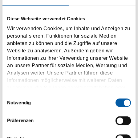
Diese Webseite verwendet Cookies
WSZYSTKIE
Wir verwenden Cookies, um Inhalte und Anzeigen zu
POŁĄCZENIA PROMOWE
personalisieren, Funktionen für soziale Medien
anbieten zu können und die Zugriffe auf unsere
Website zu analysieren. Außerdem geben wir
Informationen zu Ihrer Verwendung unserer Website
an unsere Partner für soziale Medien, Werbung und
Analysen weiter. Unsere Partner führen diese
FAQ / NAJCZĘŚCIEJ
Informationen möglicherweise mit weiteren Daten
ZADAWANE PYTANIA
zusammen, die Sie ihnen bereitgestellt haben oder
die sie im Rahmen Ihrer Nutzung der Dienste
Einwilligungsauswahl
gesammelt haben.
Notwendig
Präferenzen
TOWARZYSTWA
PROMOWE