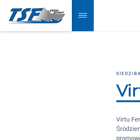
SIEDZIB
Vir
Virtu Fe
Śródziem
promowe 