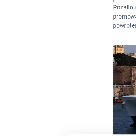
Pozallo 
promowa 
powrote