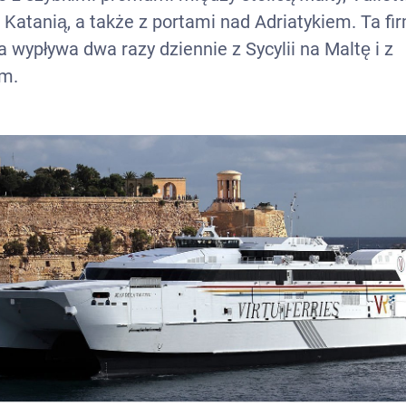
i Katanią, a także z portami nad Adriatykiem. Ta fi
wypływa dwa razy dziennie z Sycylii na Maltę i z
m.