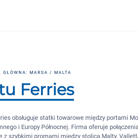
A GŁÓWNA: MARSA / MALTA
tu Ferries
rries obsługuje statki towarowe między portami M
nego i Europy Północnej. Firma oferuje połączeni
z szybkimi promami między stolicą Malty, Vallett