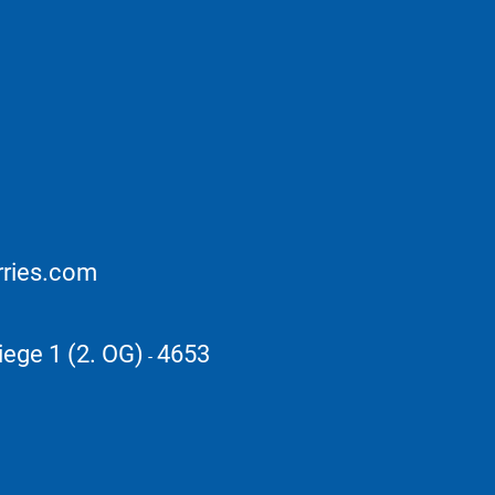
rries.com
iege 1 (2. OG)
4653
-