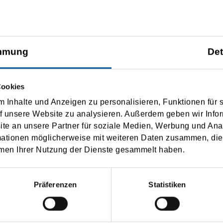
mmung
Det
oute:
Frequency:
lletta
Cookies
1,5 h driving time
 Inhalte und Anzeigen zu personalisieren, Funktionen für 
ozzallo
f unsere Website zu analysieren. Außerdem geben wir Infor
e an unsere Partner für soziale Medien, Werbung und Ana
ozzallo
mationen möglicherweise mit weiteren Daten zusammen, die 
1,5 h driving time
men Ihrer Nutzung der Dienste gesammelt haben.
lletta
Präferenzen
Statistiken
FAQ /