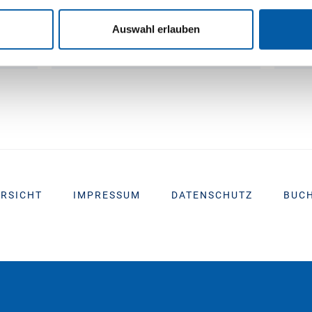
NAJCZĘŚCIEJ
ZADAWANE
Auswahl erlauben
PYTANIA
RSICHT
IMPRESSUM
DATENSCHUTZ
BUC