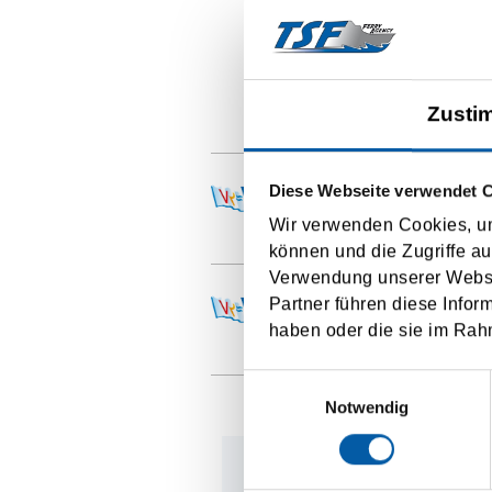
Zusti
R
Va
Diese Webseite verwendet 
Wir verwenden Cookies, um
P
können und die Zugriffe au
Verwendung unserer Websit
P
Partner führen diese Infor
haben oder die sie im Rah
Va
Einwilligungsauswahl
Notwendig