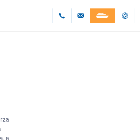
Deutsch
English
Polski
Česky
orza
a
ą, a