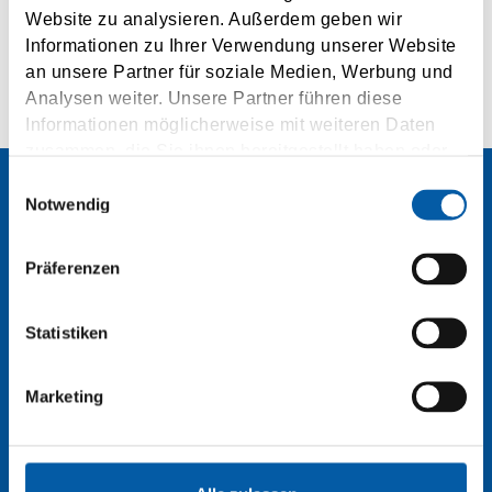
Website zu analysieren. Außerdem geben wir
Informationen zu Ihrer Verwendung unserer Website
an unsere Partner für soziale Medien, Werbung und
Analysen weiter. Unsere Partner führen diese
Informationen möglicherweise mit weiteren Daten
zusammen, die Sie ihnen bereitgestellt haben oder
die sie im Rahmen Ihrer Nutzung der Dienste
Einwilligungsauswahl
gesammelt haben.
Notwendig
Contact
Präferenzen
Statistiken
TSF Ferry Agency
Marketing
PHONE
+43 50 186