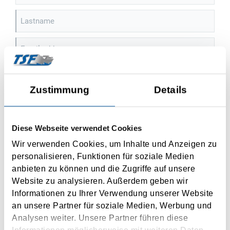
Lastname
Email address
Sign up to our newsletter and stay informed about our products and
events. Should you change your mind, you can revoke your agreement
Zustimmung
Details
free of charge at any time.
I agree to the use of my personal data according to the
privacy policy
.
Diese Webseite verwendet Cookies
Wir verwenden Cookies, um Inhalte und Anzeigen zu
SUBMIT
personalisieren, Funktionen für soziale Medien
anbieten zu können und die Zugriffe auf unsere
Website zu analysieren. Außerdem geben wir
Informationen zu Ihrer Verwendung unserer Website
an unsere Partner für soziale Medien, Werbung und
Zur Newsletterabmeldung
Analysen weiter. Unsere Partner führen diese