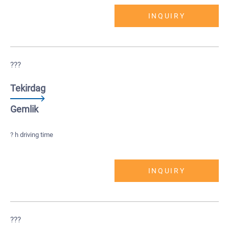
INQUIRY
???
Tekirdag
Gemlik
? h driving time
INQUIRY
???