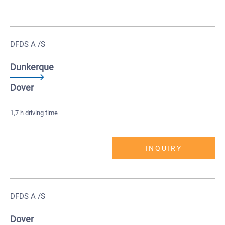
DFDS A /S
Dunkerque
Dover
1,7 h driving time
INQUIRY
DFDS A /S
Dover