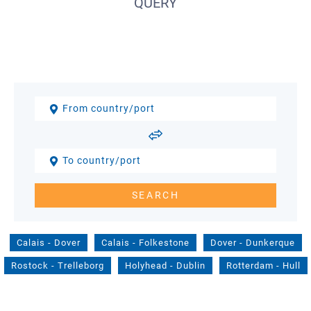
QUERY
Calais
-
Dover
Calais
-
Folkestone
Dover
-
Dunkerque
Rostock
-
Trelleborg
Holyhead
-
Dublin
Rotterdam
-
Hull