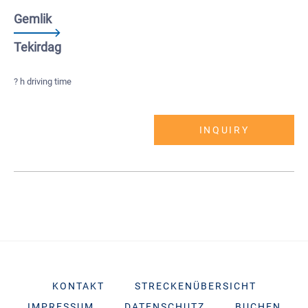
Gemlik
Tekirdag
? h driving time
INQUIRY
KONTAKT
STRECKENÜBERSICHT
IMPRESSUM
DATENSCHUTZ
BUCHEN