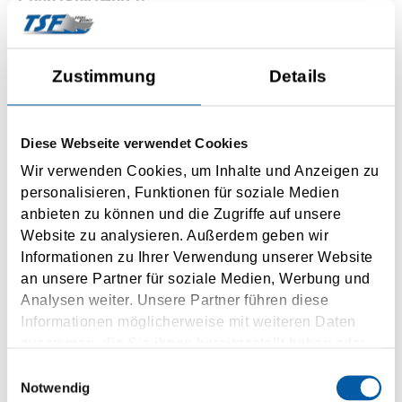
Cuan (Seil (Heb.))
Cuan (Luing (Heb.))
Zustimmung
Details
0,1 h driving time
Diese Webseite verwendet Cookies
INQUIRY
Wir verwenden Cookies, um Inhalte und Anzeigen zu
personalisieren, Funktionen für soziale Medien
anbieten zu können und die Zugriffe auf unsere
Ugtrans Terminal Co Ltd.
Website zu analysieren. Außerdem geben wir
Informationen zu Ihrer Verwendung unserer Website
Kerch (Crimea)
an unsere Partner für soziale Medien, Werbung und
Analysen weiter. Unsere Partner führen diese
Kavkaz
Informationen möglicherweise mit weiteren Daten
zusammen, die Sie ihnen bereitgestellt haben oder
die sie im Rahmen Ihrer Nutzung der Dienste
Einwilligungsauswahl
gesammelt haben.
Notwendig