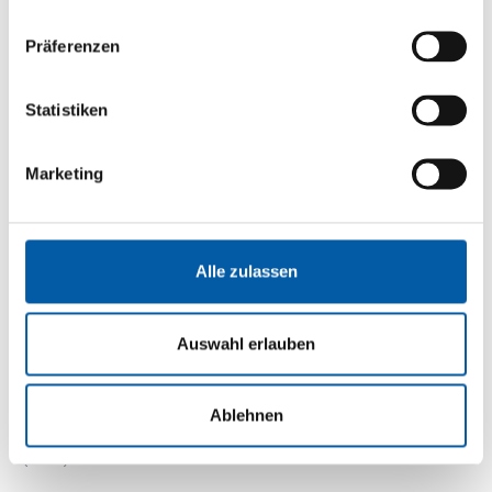
INQUIRY
Präferenzen
Statistiken
(local)
Kilitbahir
Marketing
Canakkale
Alle zulassen
0,3 h driving time
Auswahl erlauben
INQUIRY
Ablehnen
(local)