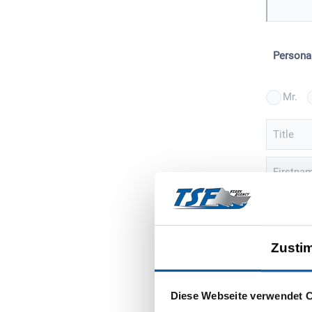
Persona
Mr.
Title
Firstna
Street
Zusti
ZIP
Sign 
Diese Webseite verwendet 
event