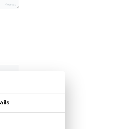
Message
ails