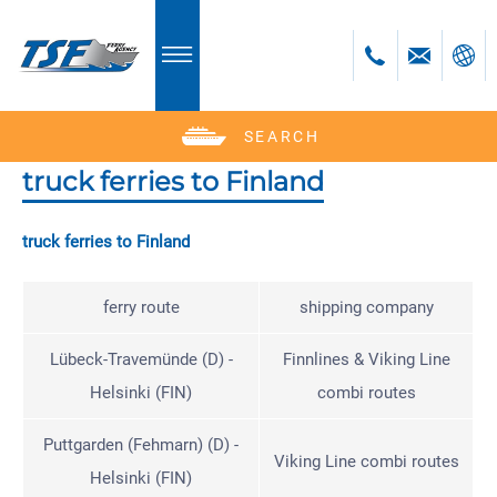
SEARCH
Deutsch
English
truck ferries to Finland
Polski
truck ferries to Finland
Česky
Română
ferry route
shipping company
Bulgară
Lübeck-Travemünde (D) -
Finnlines & Viking Line
Helsinki (FIN)
combi routes
Puttgarden (Fehmarn) (D) -
Viking Line combi routes
Helsinki (FIN)