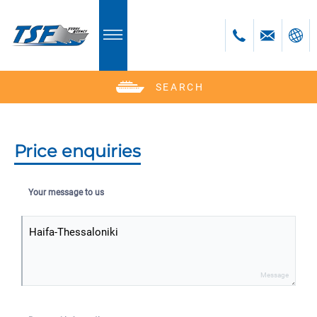
SEARCH
Deutsch
English
Polski
Price enquiries
Česky
Your message to us
Message