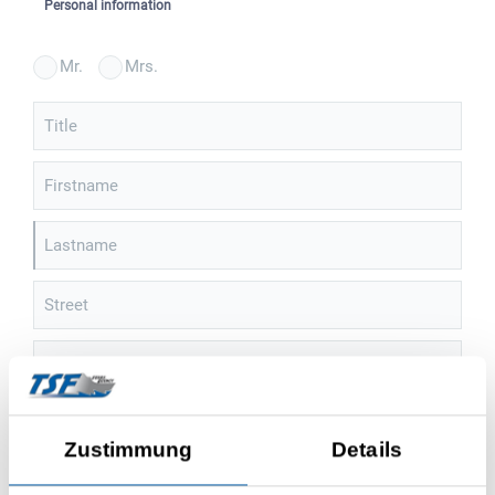
Personal information
Mr.
Mrs.
Title
Firstname
Lastname
Street
House number
ZIP
Zustimmung
Details
City