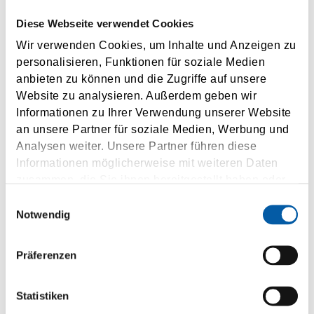
Diese Webseite verwendet Cookies
Country
Wir verwenden Cookies, um Inhalte und Anzeigen zu
personalisieren, Funktionen für soziale Medien
Phone
anbieten zu können und die Zugriffe auf unsere
Website zu analysieren. Außerdem geben wir
Email address
Informationen zu Ihrer Verwendung unserer Website
an unsere Partner für soziale Medien, Werbung und
Sign up to our newsletter and stay informed about
Analysen weiter. Unsere Partner führen diese
our products and events. Should you change your
Informationen möglicherweise mit weiteren Daten
mind, you can revoke your agreement free of
zusammen, die Sie ihnen bereitgestellt haben oder
charge at any time.
die sie im Rahmen Ihrer Nutzung der Dienste
Einwilligungsauswahl
gesammelt haben.
Notwendig
I agree to the use of my personal data according to the
privacy policy
.
Präferenzen
SUBMIT
Statistiken