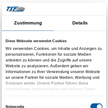
Zustimmung
Details
Dover
Diese Webseite verwendet Cookies
Wir verwenden Cookies, um Inhalte und Anzeigen zu
Dunkerque
personalisieren, Funktionen für soziale Medien
9-12 x daily
anbieten zu können und die Zugriffe auf unsere
1,7 h driving time
Website zu analysieren. Außerdem geben wir
Informationen zu Ihrer Verwendung unserer Website
an unsere Partner für soziale Medien, Werbung und
INQUIRY
Analysen weiter. Unsere Partner führen diese
Informationen möglicherweise mit weiteren Daten
zusammen, die Sie ihnen bereitgestellt haben oder
die sie im Rahmen Ihrer Nutzung der Dienste
Einwilligungsauswahl
gesammelt haben.
Notwendig