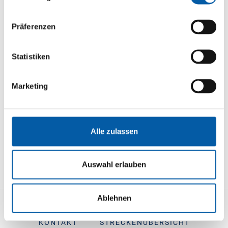
Dover
Präferenzen
Dunkerque
Statistiken
12 x daily
2 h driving time
Marketing
INQUIRY
Alle zulassen
Auswahl erlauben
Ablehnen
KONTAKT
STRECKENÜBERSICHT