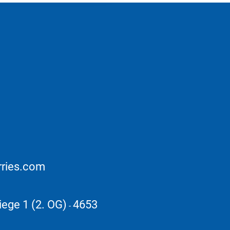
rries.com
iege 1 (2. OG)
4653
-