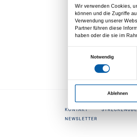
Meinu
Wir verwenden Cookies, um
wider
können und die Zugriffe au
Verwendung unserer Websit
Sie willigen
Partner führen diese Infor
haben oder die sie im Rah
Einwilligungsauswahl
Notwendig
Ablehnen
KONTAKT
STRECKENÜBE
NEWSLETTER