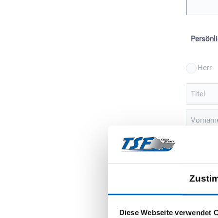
Persönl
Herr
Titel
Vornam
Straße
PLZ
Zusti
Melde
Infor
Diese Webseite verwendet 