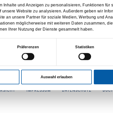
ng ändern, können Sie jederzeit kostenfrei Ihre Einwilligung
 Inhalte und Anzeigen zu personalisieren, Funktionen für 
rufen.
f unsere Website zu analysieren. Außerdem geben wir Infor
e an unsere Partner für soziale Medien, Werbung und Ana
 der Nutzung Ihrer persönlichen Daten, wie in der
Datenschutzbestimmung
beschrieb
mationen möglicherweise mit weiteren Daten zusammen, die 
men Ihrer Nutzung der Dienste gesammelt haben.
ABSENDEN
Präferenzen
Statistiken
Auswahl erlauben
RSICHT
IMPRESSUM
DATENSCHUTZ
BUC