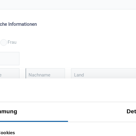
iche Informationen
Frau
e
Nachname
Land
Hausnummer
Telefon
Ort
E-Mail-Adresse
mmung
Det
n Sie sich für unseren Newsletter an und erhalten regelmäßig
mationen zu unseren Produkten und Veranstaltungen. Falls Sie Ihre
Cookies