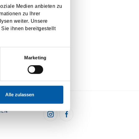
soziale Medien anbieten zu
mationen zu Ihrer
lysen weiter. Unsere
en, ein.
Sie ihnen bereitgestellt
Marketing
Alle zulassen
HEN