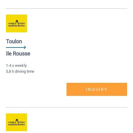
Toulon
Ile Rousse
1-4 x weekly
5,8 h driving time
INQUIRY