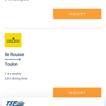
INQUIRY
Ile Rousse
Toulon
1-4 x weekly
5,8 h driving time
INQUIRY