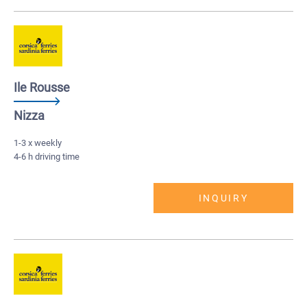
Ile Rousse
Nizza
1-3 x weekly
4-6 h driving time
INQUIRY