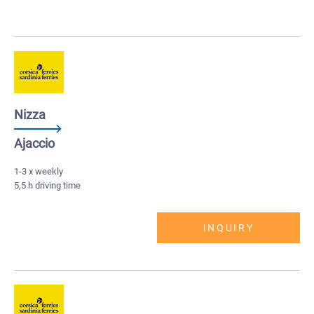
Nizza
Ajaccio
1-3 x weekly
5,5 h driving time
INQUIRY