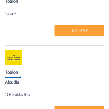
Toulon
1 x daily
INQUIRY
Toulon
Alcudia
12 H h driving time