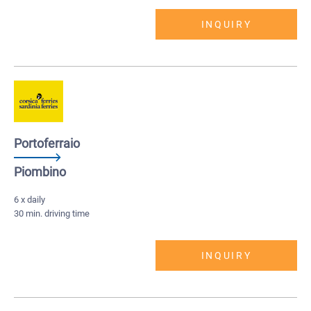
INQUIRY
Portoferraio
Piombino
6 x daily
30 min. driving time
INQUIRY