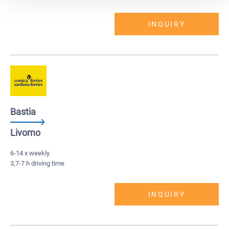
INQUIRY
Bastia
Livorno
6-14 x weekly
3,7-7 h driving time
INQUIRY