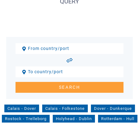
QUERY
Calais
-
Dover
Calais
-
Folkestone
Dover
-
Dunkerque
Rostock
-
Trelleborg
Holyhead
-
Dublin
Rotterdam
-
Hull