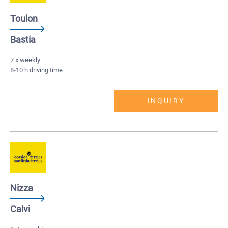
Toulon
Bastia
7 x weekly
8-10 h driving time
INQUIRY
Nizza
Calvi