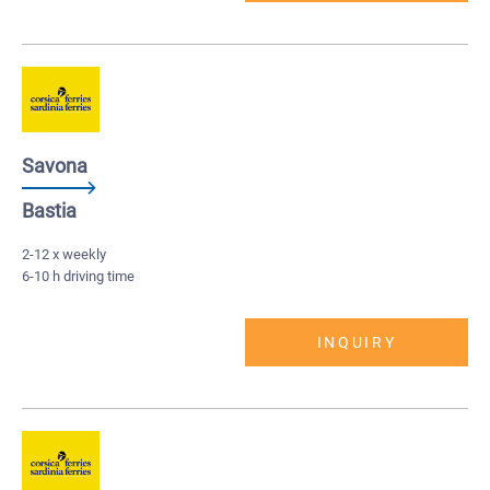
Savona
Bastia
2-12 x weekly
6-10 h driving time
INQUIRY