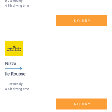
0-7 x weekly
4-5 h driving time
INQUIRY
Nizza
Ile Rousse
1-3 x weekly
4-6 h driving time
INQUIRY