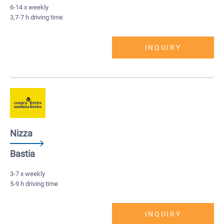
6-14 x weekly
3,7-7 h driving time
INQUIRY
Nizza
Bastia
3-7 x weekly
5-9 h driving time
INQUIRY