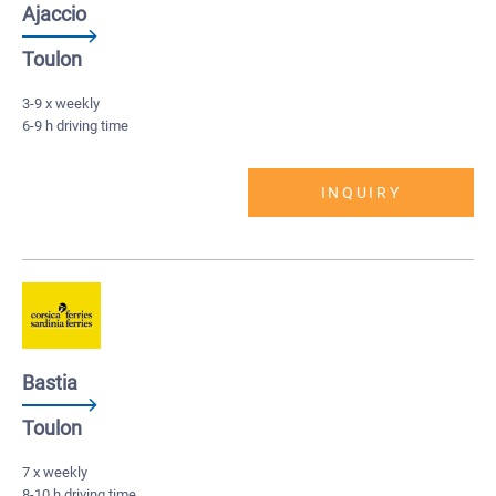
Ajaccio
Toulon
3-9 x weekly
6-9 h driving time
INQUIRY
Bastia
Toulon
7 x weekly
8-10 h driving time