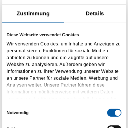
Zustimmung
Details
Golfo Aranci
Diese Webseite verwendet Cookies
Wir verwenden Cookies, um Inhalte und Anzeigen zu
Civitavecchia
personalisieren, Funktionen für soziale Medien
0-3 x daily
anbieten zu können und die Zugriffe auf unsere
5-10 h driving time
Website zu analysieren. Außerdem geben wir
Informationen zu Ihrer Verwendung unserer Website
an unsere Partner für soziale Medien, Werbung und
INQUIRY
Analysen weiter. Unsere Partner führen diese
Informationen möglicherweise mit weiteren Daten
zusammen, die Sie ihnen bereitgestellt haben oder
die sie im Rahmen Ihrer Nutzung der Dienste
Einwilligungsauswahl
gesammelt haben.
Notwendig