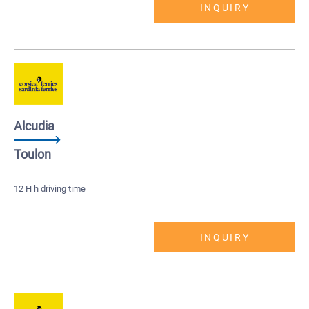
INQUIRY
Alcudia
Toulon
12 H h driving time
INQUIRY