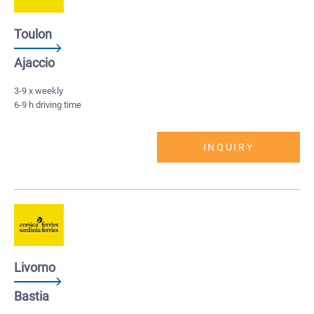
Toulon
Ajaccio
3-9 x weekly
6-9 h driving time
INQUIRY
Livorno
Bastia