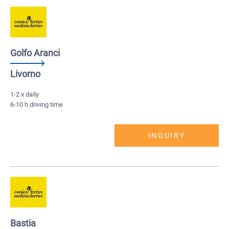
Golfo Aranci
Livorno
1-2 x daily
6-10 h driving time
INQUIRY
Bastia