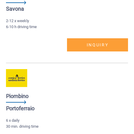
Savona
2-12 x weekly
6-10 h driving time
INQUIRY
Piombino
Portoferraio
6 x daily
30 min. driving time