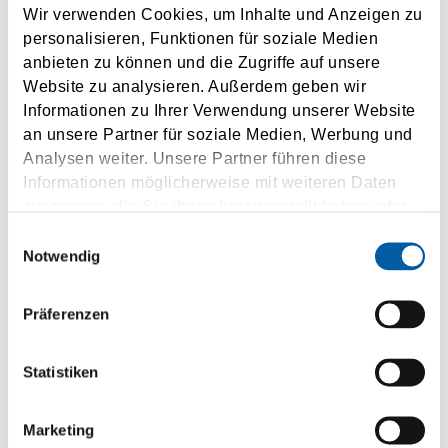
Wir verwenden Cookies, um Inhalte und Anzeigen zu
personalisieren, Funktionen für soziale Medien
anbieten zu können und die Zugriffe auf unsere
Website zu analysieren. Außerdem geben wir
Hirtshals
Informationen zu Ihrer Verwendung unserer Website
an unsere Partner für soziale Medien, Werbung und
Kristiansand
Analysen weiter. Unsere Partner führen diese
Informationen möglicherweise mit weiteren Daten
1-2 x daily
2 h driving time
zusammen, die Sie ihnen bereitgestellt haben oder
die sie im Rahmen Ihrer Nutzung der Dienste
Einwilligungsauswahl
gesammelt haben.
Notwendig
INQUIRY
Präferenzen
Statistiken
Marketing
Kristiansand