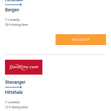
Bergen
7 x weekly
20 h driving time
INQUIRY
Stavanger
Hirtshals
7 x weekly
12 h driving time