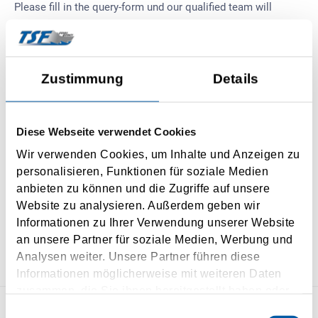
Please fill in the query-form und our qualified team will
contact you immediately to make everything clear and to
offer you the best rout.
Zustimmung
Details
Alternative you can contact us
on
buchung@tsf-ferries.com
or
+43 7588 20301 680
.
Diese Webseite verwendet Cookies
We look forward to your query!
Wir verwenden Cookies, um Inhalte und Anzeigen zu
personalisieren, Funktionen für soziale Medien
Your TSF-Agency-Team
anbieten zu können und die Zugriffe auf unsere
Website zu analysieren. Außerdem geben wir
Informationen zu Ihrer Verwendung unserer Website
an unsere Partner für soziale Medien, Werbung und
Analysen weiter. Unsere Partner führen diese
Informationen möglicherweise mit weiteren Daten
zusammen, die Sie ihnen bereitgestellt haben oder
die sie im Rahmen Ihrer Nutzung der Dienste
Einwilligungsauswahl