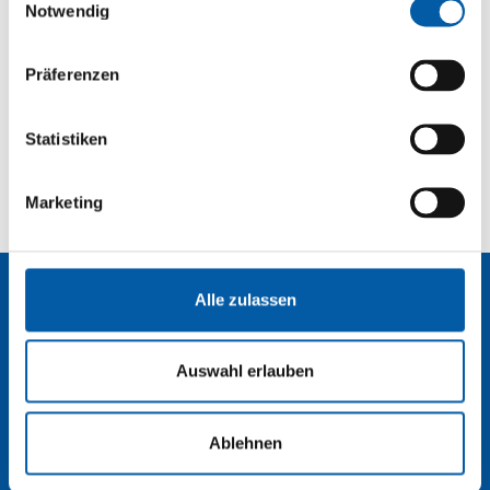
gesammelt haben.
Notwendig
KONTAKT
STRECKENÜBERSICHT
IMPRESSUM
DATENSCHUTZ
BUCHEN
Präferenzen
NEWSLETTER
Statistiken
Marketing
Alle zulassen
Contact
Auswahl erlauben
Ablehnen
TSF Ferry Agency